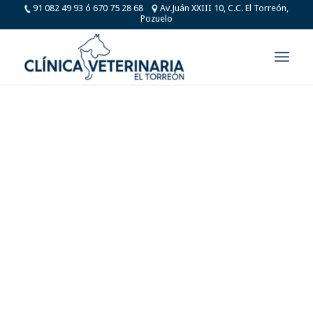
91 082 49 93 ó 670 75 28 68
Av.Juán XXIII 10, C.C. El Torreón,
Pozuelo