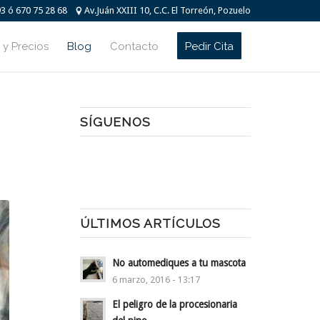
93 ó 670 75 28 68
Av.Juán XXIII 10, C.C. El Torreón, Pozuelo
 y Precios
Blog
Contacto
Pedir Cita
SÍGUENOS
ÚLTIMOS ARTÍCULOS
No automediques a tu mascota
6 marzo, 2016 - 13:17
El peligro de la procesionaria