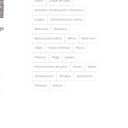
Gatos
Golpe de calor
Jornadas Socialización Cachorros
Juegos
Leishmaniosis canina
go
Mascotas
Medicina
Música para Gatos
Niños
Nutrición
olfato
Pastor Alemán
Perros
Piensos
Plaga
playas
Procesionaria del pino
Razas
Salud
Socialización
Tatuajes
vacaciones
Victimas
Videos