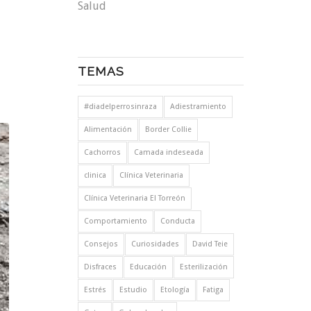
Salud
TEMAS
#diadelperrosinraza
Adiestramiento
Alimentación
Border Collie
Cachorros
Camada indeseada
clinica
Clínica Veterinaria
Clínica Veterinaria El Torreón
Comportamiento
Conducta
Consejos
Curiosidades
David Teie
Disfraces
Educación
Esterilización
Estrés
Estudio
Etología
Fatiga