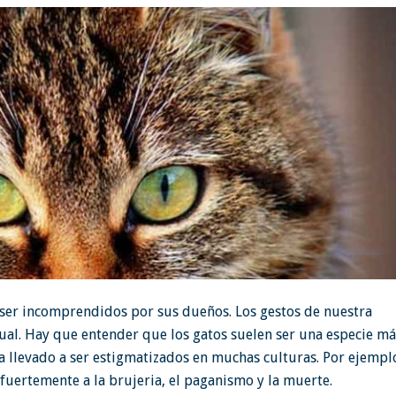
n ser incomprendidos por sus dueños. Los gestos de nuestra
al. Hay que entender que los gatos suelen ser una especie má
ha llevado a ser estigmatizados en muchas culturas. Por ejempl
fuertemente a la brujeria, el paganismo y la muerte.