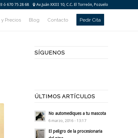
93 ó 670 75 28 68
Av.Juán XXIII 10, C.C. El Torreón, Pozuelo
 y Precios
Blog
Contacto
Pedir Cita
SÍGUENOS
ÚLTIMOS ARTÍCULOS
No automediques a tu mascota
6 marzo, 2016 - 13:17
El peligro de la procesionaria