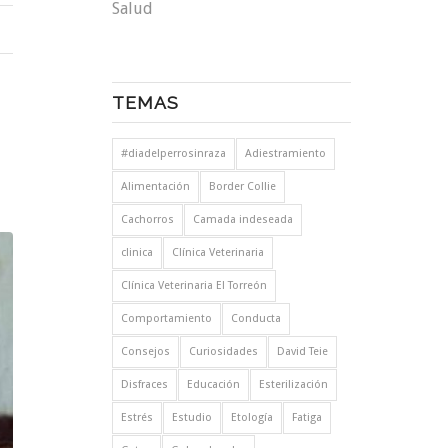
Salud
TEMAS
#diadelperrosinraza
Adiestramiento
Alimentación
Border Collie
Cachorros
Camada indeseada
clinica
Clínica Veterinaria
Clínica Veterinaria El Torreón
Comportamiento
Conducta
Consejos
Curiosidades
David Teie
Disfraces
Educación
Esterilización
Estrés
Estudio
Etología
Fatiga