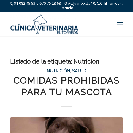
91 082 49 93 ó 670 75 28 68
Av.Juán XXIII 10, C.C. El Torreón,
Pozuelo
Listado de la etiqueta:
Nutrición
NUTRICIÓN
,
SALUD
COMIDAS PROHIBIDAS
PARA TU MASCOTA