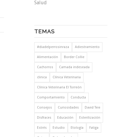
Salud
TEMAS
#diadelperrosinraza
Adiestramiento
Alimentación
Border Collie
Cachorros
Camada indeseada
clinica
Clínica Veterinaria
Clínica Veterinaria El Torreón
Comportamiento
Conducta
Consejos
Curiosidades
David Teie
Disfraces
Educación
Esterilización
Estrés
Estudio
Etología
Fatiga