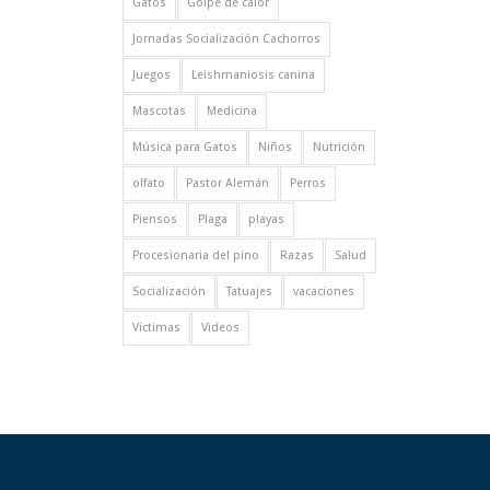
Gatos
Golpe de calor
Jornadas Socialización Cachorros
Juegos
Leishmaniosis canina
Mascotas
Medicina
Música para Gatos
Niños
Nutrición
olfato
Pastor Alemán
Perros
Piensos
Plaga
playas
Procesionaria del pino
Razas
Salud
Socialización
Tatuajes
vacaciones
Victimas
Videos