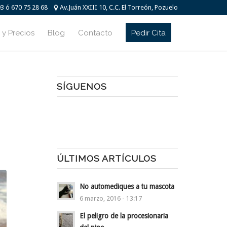
93 ó 670 75 28 68
Av.Juán XXIII 10, C.C. El Torreón, Pozuelo
 y Precios
Blog
Contacto
Pedir Cita
SÍGUENOS
ÚLTIMOS ARTÍCULOS
No automediques a tu mascota
6 marzo, 2016 - 13:17
El peligro de la procesionaria