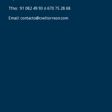
Tfno:
91 082 49 93 ó 670 75 28 68
Email:
contacto@cveltorreon.com