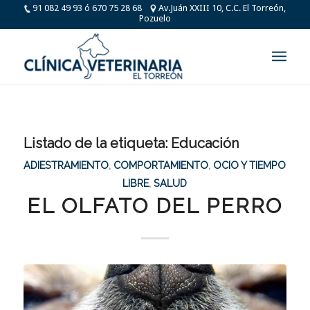
91 082 49 93 ó 670 75 28 68
Av.Juán XXIII 10, C.C. El Torreón,
Pozuelo
Listado de la etiqueta:
Educación
ADIESTRAMIENTO
,
COMPORTAMIENTO
,
OCIO Y TIEMPO
LIBRE
,
SALUD
EL OLFATO DEL PERRO