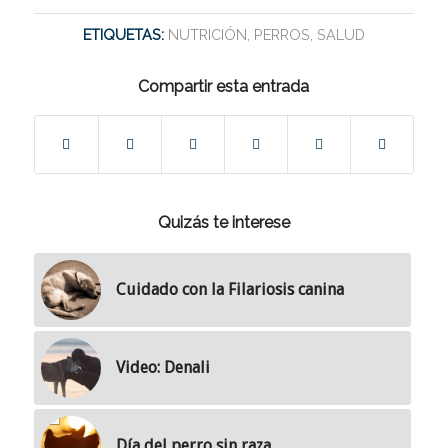
ETIQUETAS:
NUTRICIÓN
,
PERROS
,
SALUD
Compartir esta entrada
Quizás te interese
Cuidado con la Filariosis canina
Video: Denali
Día del perro sin raza