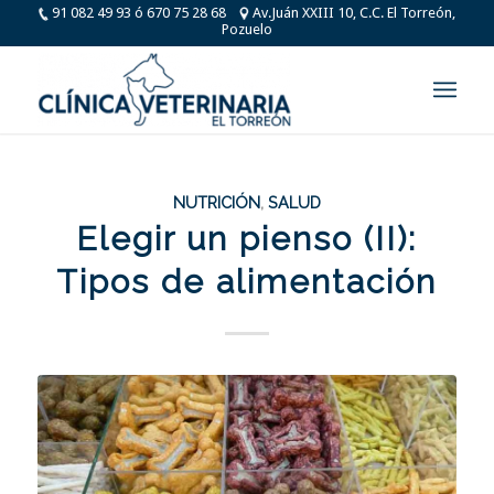
91 082 49 93 ó 670 75 28 68
Av.Juán XXIII 10, C.C. El Torreón,
Pozuelo
NUTRICIÓN
,
SALUD
Elegir un pienso (II):
Tipos de alimentación