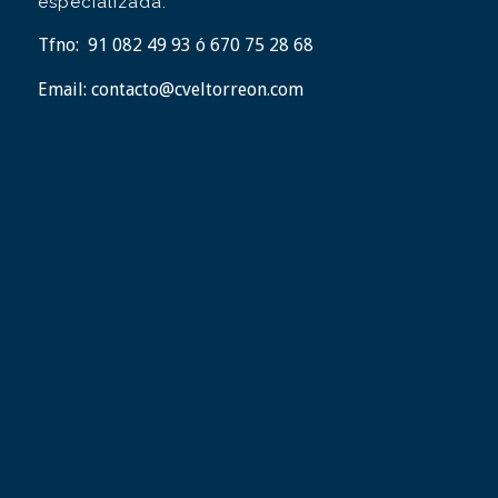
especializada.
Tfno:
91 082 49 93 ó 670 75 28 68
Email:
contacto@cveltorreon.com