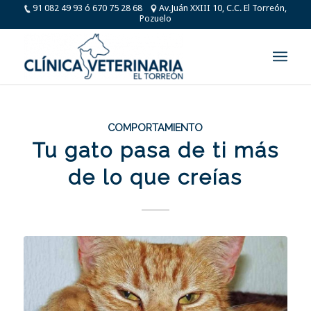
91 082 49 93 ó 670 75 28 68
Av.Juán XXIII 10, C.C. El Torreón,
Pozuelo
COMPORTAMIENTO
Tu gato pasa de ti más
de lo que creías