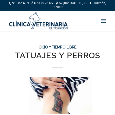
91 082 49 93 ó 670 75 28 68
Av.Juán XXIII 10, C.C. El Torreón,
Pozuelo
OCIO Y TIEMPO LIBRE
TATUAJES Y PERROS