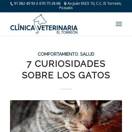
91 082 49 93 ó 670 75 28 68
Av.Juán XXIII 10, C.C. El Torreón,
Pozuelo
COMPORTAMIENTO
,
SALUD
7 CURIOSIDADES
SOBRE LOS GATOS