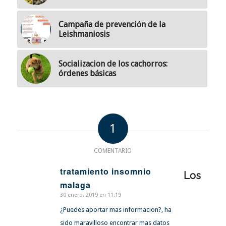
Campaña de prevención de la
Leishmaniosis
Socializacion de los cachorros:
órdenes básicas
1
COMENTARIO
tratamiento insomnio
Los
malaga
Dice:
30 enero, 2019 en 11:19
¿Puedes aportar mas informacion?, ha
sido maravilloso encontrar mas datos