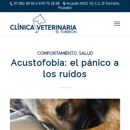
91 082 49 93 ó 670 75 28 68
Av.Juán XXIII 10, C.C. El Torreón,
Pozuelo
COMPORTAMIENTO
,
SALUD
Acustofobia: el pánico a
los ruídos