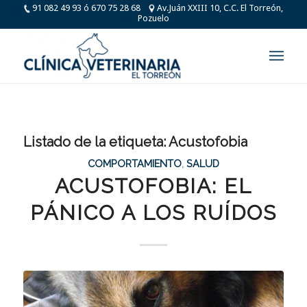
91 082 49 93 ó 670 75 28 68
Av.Juán XXIII 10, C.C. El Torreón,
Pozuelo
Listado de la etiqueta:
Acustofobia
COMPORTAMIENTO
,
SALUD
ACUSTOFOBIA: EL
PÁNICO A LOS RUÍDOS