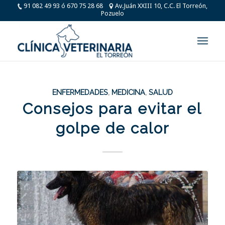
91 082 49 93 ó 670 75 28 68
Av.Juán XXIII 10, C.C. El Torreón,
Pozuelo
ENFERMEDADES
,
MEDICINA
,
SALUD
Consejos para evitar el
golpe de calor